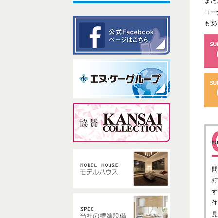
また
コー
も安
間
打
す
住
見