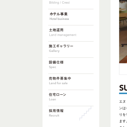
エヌ
ンは
りを
ます