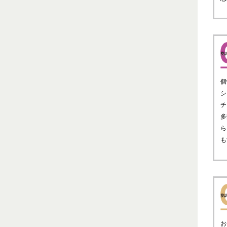
個
シ
チ
多
ら
も
お