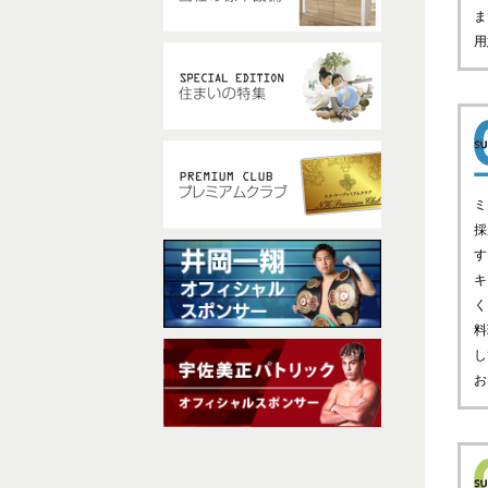
ま
用
ミ
採
す
キ
く
料
し
お