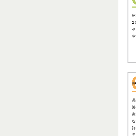
家
2
そ
室
美
溶
実
な
詳
思