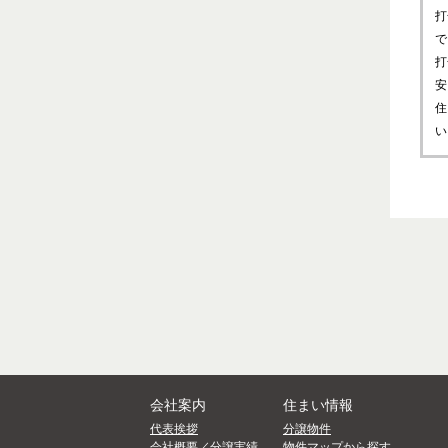
打
で
打
安
住
い
会社案内
住まい情報
代表挨拶
分譲物件
会社概要／分譲実績
物件マップから探す