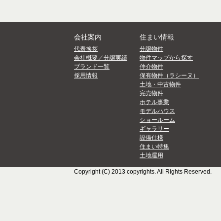
会社案内
住まい情報
代表挨拶
分譲物件
会社概要／分譲実績
物件マップから探す
ブランド一覧
仲介物件
採用情報
保有物件（ラシーヌ）
土地・中古物件
完売物件
ホテル事業
モデルハウス
ショールーム
ギャラリー
設備仕様
住まい特集
土地運用
Copyright (C) 2013 copyrights. All Rights Reserved.