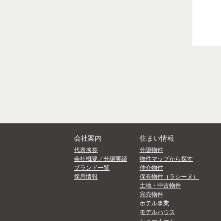
会社案内
住まい情報
代表挨拶
分譲物件
会社概要／分譲実績
物件マップから探す
ブランド一覧
仲介物件
採用情報
保有物件（ラシーヌ）
土地・中古物件
完売物件
ホテル事業
モデルハウス